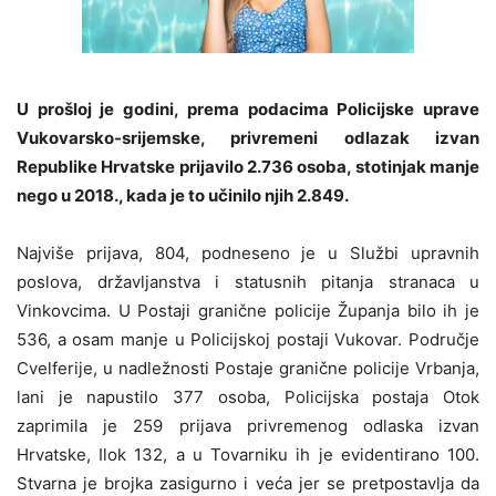
U prošloj je godini, prema podacima Policijske uprave
Vukovarsko-srijemske, privremeni odlazak izvan
Republike Hrvatske prijavilo 2.736 osoba, stotinjak manje
nego u 2018., kada je to učinilo njih 2.849.
Najviše prijava, 804, podneseno je u Službi upravnih
poslova, državljanstva i statusnih pitanja stranaca u
Vinkovcima. U Postaji granične policije Županja bilo ih je
536, a osam manje u Policijskoj postaji Vukovar. Područje
Cvelferije, u nadležnosti Postaje granične policije Vrbanja,
lani je napustilo 377 osoba, Policijska postaja Otok
zaprimila je 259 prijava privremenog odlaska izvan
Hrvatske, Ilok 132, a u Tovarniku ih je evidentirano 100.
Stvarna je brojka zasigurno i veća jer se pretpostavlja da