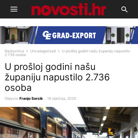
Naslovnica
Uncategorized
U prošloj godini našu županiju napustilo
2.736 osoba
U prošloj godini našu
županiju napustilo 2.736
osoba
Objavio
Franjo Sorcik
-
16 siječnja, 2020