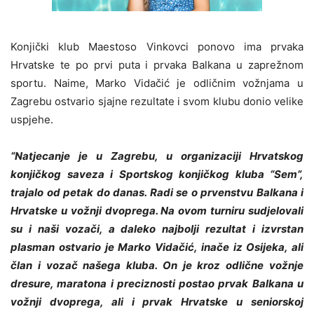
Konjički klub Maestoso Vinkovci ponovo ima prvaka
Hrvatske te po prvi puta i prvaka Balkana u zaprežnom
sportu. Naime,
Marko Vidačić je odličnim vožnjama u
Zagrebu ostvario sjajne rezultate i svom klubu donio velike
uspjehe.
“Natjecanje je u Zagrebu, u organizaciji Hrvatskog
konjičkog saveza i Sportskog konjičkog kluba “Sem”,
trajalo od petak do danas. Radi se o prvenstvu Balkana i
Hrvatske u vožnji dvoprega. Na ovom turniru sudjelovali
su i naši vozači, a daleko najbolji rezultat i izvrstan
plasman ostvario je Marko Vidačić, inače iz Osijeka, ali
član i vozač našega kluba. On je kroz odlične vožnje
dresure, maratona i preciznosti postao prvak Balkana u
vožnji dvoprega, ali i prvak Hrvatske u seniorskoj