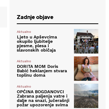
Zadnje objave
Aktualno
Ljeto u Apševcima
okupilo ljubitelje
pjesme, plesa i
slavonskih običaja
Aktualno
DORITA MOM Doris
Babić heklanjem stvara
toplinu doma
Aktualno
OPĆINA BOGDANOVCI
Zabrana paljenja vatre i
dalje na snazi, jučerašnji
požar upozorenje svima