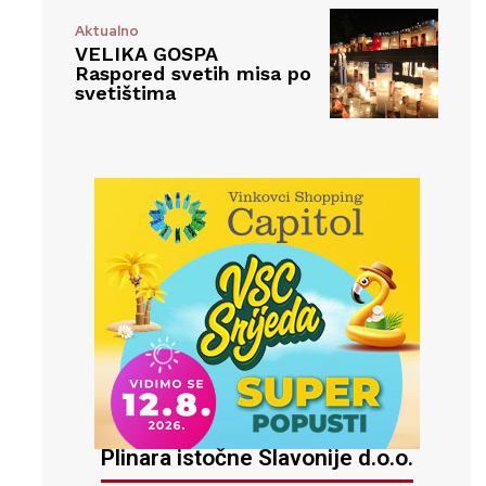
Aktualno
VELIKA GOSPA
Raspored svetih misa po
svetištima
Plinara istočne Slavonije d.o.o.