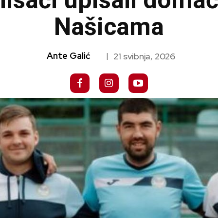
nisači upisali doma
Našicama
Ante Galić
21 svibnja, 2026
|