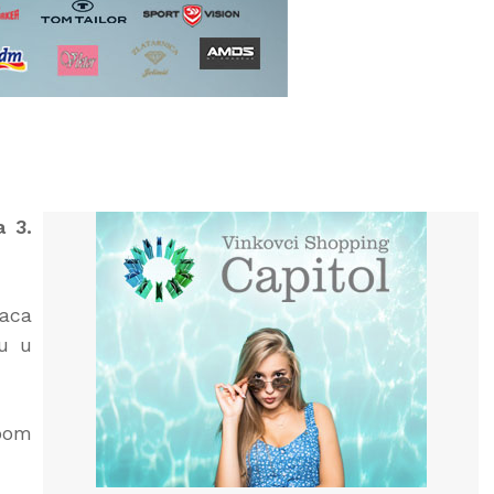
a 3.
vaca
ju u
ubom