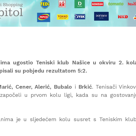
nima ugostio Teniski klub Našice u okviru 2. kol
pisali su pobjedu rezultatom 5:2.
Marić, Cener, Alerić, Bubalo
i
Brkić
. Tenisači Vinko
započeli u prvom kolu ligi, kada su na gostovan
anima je u sljedećem kolu susret s Teniskim kl