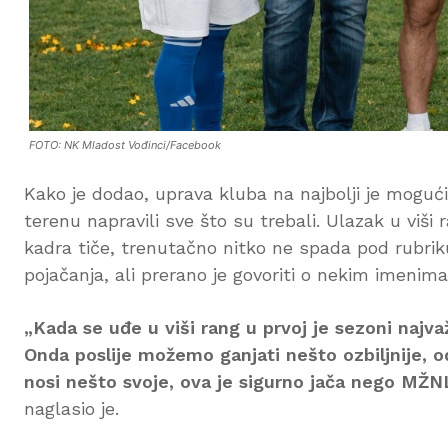
FOTO: NK Mladost Vođinci/Facebook
Kako je dodao, uprava kluba na najbolji je mogući 
terenu napravili sve što su trebali. Ulazak u viš
kadra tiče, trenutačno nitko ne spada pod rubrik
pojačanja, ali prerano je govoriti o nekim imenima
„Kada se uđe u viši rang u prvoj je sezoni najvaž
Onda poslije možemo ganjati nešto ozbiljnije, 
nosi nešto svoje, ova je sigurno jača nego MŽN
naglasio je.