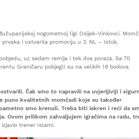
užupanijskoj nogometnoj ligi Osijek-Vinkovci. Mom
v prvaka i ostvarila promociju u 3. NL – Istok.
 pobjedu, uz sedam remija i tek dva poraza. Sa 70
rentu Graničaru pobjegli su na velikih 18 bodova
stvarili. Čak smo to napravili na uvjerljiviji i sigurn
o je puno kvalitetnih momčadi koje su također
 i pametno smo krenuli. Treba biti iskren i reći da s
ija. Ovom prilikom zahvaljujem igračima na radu, t
izjavio trener Islami.