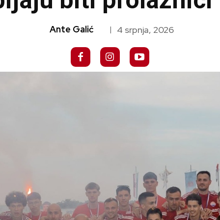
jaju biti prolaznic
Ante Galić
4 srpnja, 2026
|