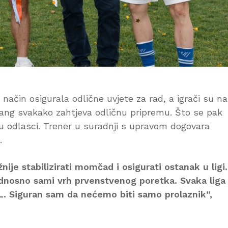
način osigurala odlične uvjete za rad, a igrači su na
i rang svakako zahtjeva odličnu pripremu. Što se pak
u odlasci. Trener u suradnji s upravom dogovara
.
nije stabilizirati momčad i osigurati ostanak u ligi.
odnosno sami vrh prvenstvenog poretka. Svaka liga
L. Siguran sam da nećemo biti samo prolaznik”,