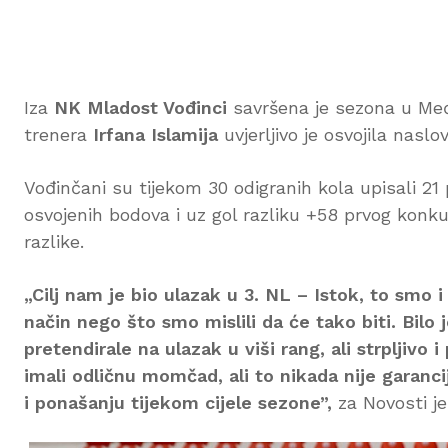
Iza
NK Mladost Vođinci
savršena je sezona u Međ
trenera
Irfana
Islamija
uvjerljivo je osvojila naslo
Vođinčani su tijekom 30 odigranih kola upisali 21
osvojenih bodova i uz gol razliku +58 prvog konku
razlike.
„Cilj nam je bio ulazak u 3. NL – Istok, to smo i o
način nego što smo mislili da će tako biti. Bil
pretendirale na ulazak u viši rang, ali strpljivo
imali odličnu momčad, ali to nikada nije garanc
i ponašanju tijekom cijele sezone”,
za Novosti je 