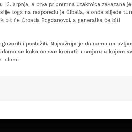
lju 12. srpnja, a prva pripremna utakmica zakazana je
slije toga na rasporedu je Cibalia, a onda slijede turn
k bit će Croatia Bogdanovci, a generalka će biti
govorili i posložili. Najvažnije je da nemamo ozlje
nadamo se kako će sve krenuti u smjeru u kojem sv
n Islami.