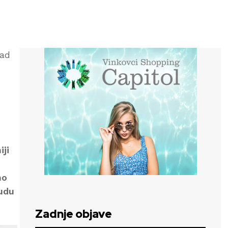
čad
iji
mo
rudu
Zadnje objave