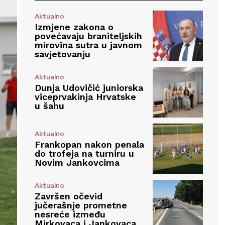
Aktualno
Izmjene zakona o
povećavaju braniteljskih
mirovina sutra u javnom
savjetovanju
Aktualno
Dunja Udovičić juniorska
viceprvakinja Hrvatske
u šahu
Aktualno
Frankopan nakon penala
do trofeja na turniru u
Novim Jankovcima
Aktualno
Završen očevid
jučerašnje prometne
nesreće između
Mirkovaca i Jankovaca