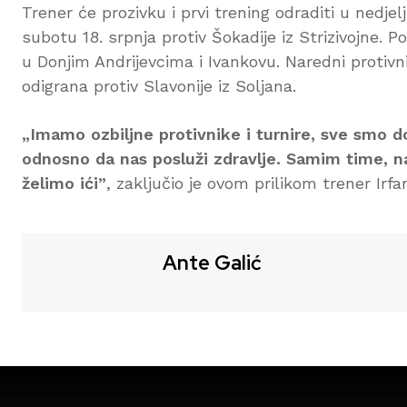
Trener će prozivku i prvi trening odraditi u nedje
subotu 18. srpnja protiv Šokadije iz Strizivojne. Po
u Donjim Andrijevcima i Ivankovu. Naredni protivni
odigrana protiv Slavonije iz Soljana.
„Imamo ozbiljne protivnike i turnire, sve smo do
odnosno da nas posluži zdravlje. Samim time, 
želimo ići”
, zaključio je ovom prilikom trener Irfa
Ante Galić