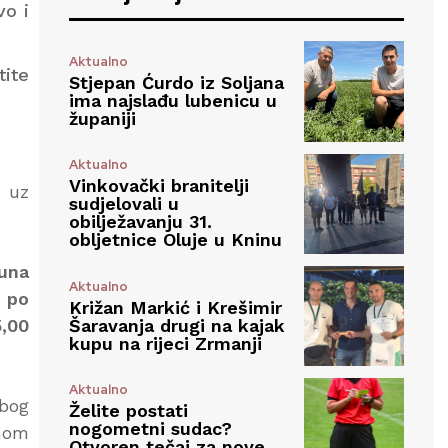
vo i
Aktualno
ite
Stjepan Ćurdo iz Soljana
ima najslađu lubenicu u
županiji
Aktualno
Vinkovački branitelji
, uz
sudjelovali u
obilježavanju 31.
obljetnice Oluje u Kninu
kuna
Aktualno
 po
Križan Markić i Krešimir
Šaravanja drugi na kajak
5,00
kupu na rijeci Zrmanji
Aktualno
zbog
Želite postati
nogometni sudac?
anom
Otvoren tečaj za nove