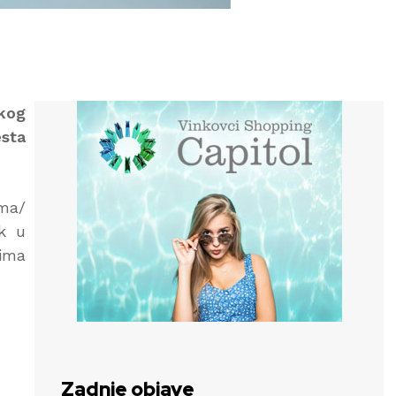
kog
esta
ima/
ak u
nima
Zadnje objave