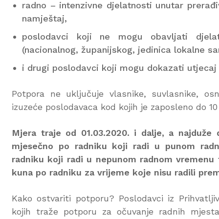
radno – intenzivne djelatnosti unutar prerađi
namještaj,
poslodavci koji ne mogu obavljati djela
(nacionalnog, županijskog, jedinica lokalne s
i drugi poslodavci koji mogu dokazati utjecaj
Potpora ne uključuje vlasnike, suvlasnike, osni
izuzeće poslodavaca kod kojih je zaposleno do 10 
Mjera traje od 01.03.2020. i dalje, a najduže
mjesečno po radniku koji radi u punom rad
radniku koji radi u nepunom radnom vremenu te
kuna po radniku za vrijeme koje nisu radili prem
Kako ostvariti potporu? Poslodavci iz Prihvatlj
kojih traže potporu za očuvanje radnih mjesta 