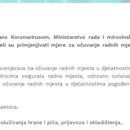
no Koronavirusom, Ministarstvo rada i mirovins
eli su primjenjivati mjere za očuvanje radnih mj
i usmjerava na očuvanje radnih mjesta u djelatnost
radnicima osigurala radna mjesta, odnosno ostan
a očuvanje radnih mjesta u djelatnostima pogođe
sektora:
luživanja hrane i pića, prijevoza i skladištenja,