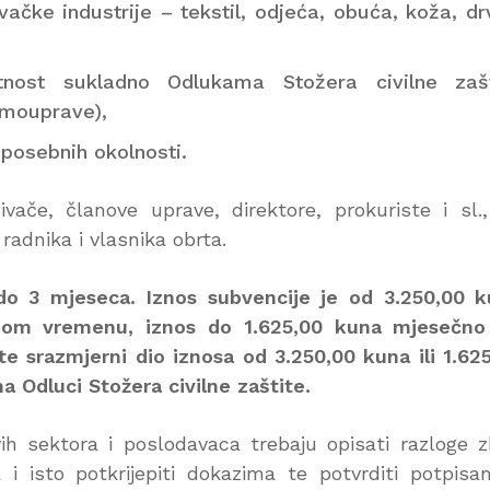
vačke industrije – tekstil, odjeća, obuća, koža, dr
tnost sukladno Odlukama Stožera civilne zašt
amouprave),
 posebnih okolnosti.
vače, članove uprave, direktore, prokuriste i sl.
radnika i vlasnika obrta.
 do 3 mjeseca. Iznos subvencije je od 3.250,00 
nom vremenu, iznos do 1.625,00 kuna mjesečno
 srazmjerni dio iznosa od 3.250,00 kuna ili 1.62
a Odluci Stožera civilne zaštite.
ivih sektora i poslodavaca trebaju opisati razloge 
i isto potkrijepiti dokazima te potvrditi potpis