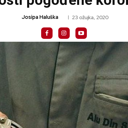
nosti pogođene kor
Josipa Haluška
23 ožujka, 2020
|