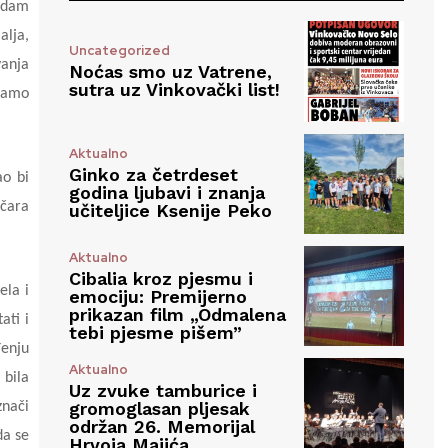
sedam
alja,
Uncategorized
vanja
Noćas smo uz Vatrene,
sutra uz Vinkovački list!
 samo
Aktualno
Ginko za četrdeset
ao bi
godina ljubavi i znanja
ičara
učiteljice Ksenije Peko
Aktualno
Cibalia kroz pjesmu i
ela i
emociju: Premijerno
prikazan film „Odmalena
ati i
tebi pjesme pišem”
đenju
Aktualno
 bila
Uz zvuke tamburice i
gromoglasan pljesak
znači
održan 26. Memorijal
da se
Hrvoja Majića