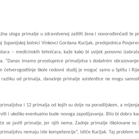
ažna uloga primalje u zdravstvenoj zaštiti žena i novorođenčadi te pr
županijskoj bolnici Vinkovci Gordana Kucljak, predsjednica Povjere
tara – medicinskih tehničara, kaže kako bi uvijek ponovno izabrala
nja. “Danas imamo prvostupnice primaljstva s dodatnim obrazovanj
n četverogodišnje škole redovni studij je moguć samo u Splitu i Rije
a razliku od primalja, današnje primalje asistentice ne mogu samos
primaljstva i 12 primalja od kojih su dvije na porodiljskom, a mijenja
javiti i ukoliko eventualno bude novoga zapošljavanja. Bilo bi dobro ka
 će se javiti primalje, jer njih nema. Zadnje primalje iškolovane su
 primaljstvu nemaju iste kompetencije”, ističe Kucljak. Taj problem 