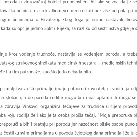
roj poroda u vinkovačkoj bolnici prepolovljen. Ali ako se zna da je 
nkovačka bolnica u vrlo kratkom vremenu ostati bez više od pola prim
 drugim bolnicama u Hrvatskoj. Zbog toga je nužno nastavak školo
ada su opcije jedino Split i Rijeka, za razliku od sestrinstva gdje je
činje kroz vođenje trudnoće, nastavlja se vođenjem poroda, a treb
rvatskog strukovnog sindikata medicinskih sestara – medicinskih tehn
đe i u tim patronaže, kao što je to nekada bilo.
primaljstva za što primalje imaju potporu i ravnatelja i voditelja odj
a stolčiću, a do poroda rodilje mogu biti i na loptama ili mogu šet
 zdravlja Vinkovci organizira tečajeve za trudnice u čijem provo
ba koju rodilja želi ako je ta osoba prošla tečaj. “Moja preporuka bi
reporučila bih i pratnju pri porodu jer nazočnost bliske osobe puno 
uz čestitku svim primaljama u povodu Svjetskog dana primalja i želju 