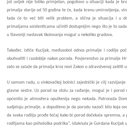
još uvijek nije toliko primjetan, pogotovo u situaciji kada je b
primalja starije od 50 godina te će, kada krenu umirovljenja, vi
tada će to već biti velik problem, a slična je situacija i u
primaljama asistenticama učiniti dostupnijim nego što je to sada k
u Slavoniji nastavak školovanja moguć u nekoliko gradova.
Također, ističe Kucljak, međusobni odnos primalje i rodilje po
obuhvatiti i razdoblje nakon poroda. Povjerenstvo za primalje H
zato se zalaže da primalja kroz novi Zakon o zdravstvenoj zaštiti u
U samom radu, u vinkovačkoj bolnici zajednički je cilj razvijanje 
glavne sestre. Uz porod na stolu za rađanje, moguć je i porod n
općenito je atmosfera opuštenija nego nekada. Patronaža Doma
sudjeluju primalje, a dopušteno je da porodu nazoči bilo koja oso
da svaka rodilja prođe tečaj kako bi porod dočekala spremna, a p
rodiljama kao psihološka podrška”, istaknula je Gordana Kucljak 