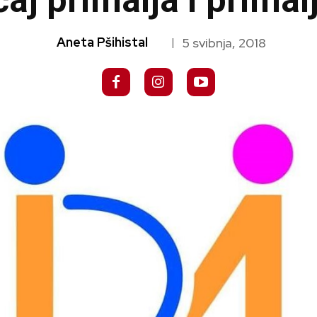
aj primalja i primal
Aneta Pšihistal
5 svibnja, 2018
|