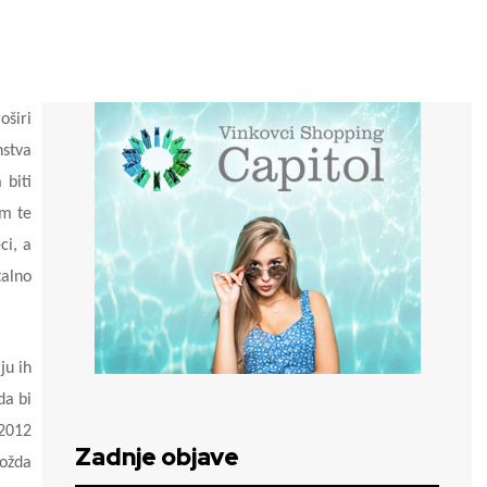
oširi
nstva
 biti
em te
ci, a
talno
ju ih
da bi
 2012
Zadnje objave
možda