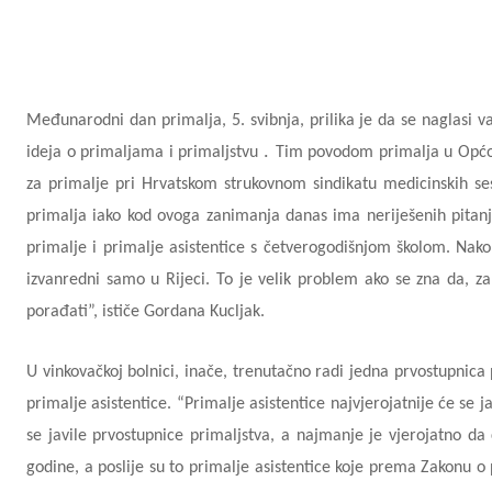
Međunarodni dan primalja, 5. svibnja, prilika je da se naglasi v
.
ideja o primaljama i primaljstvu
Tim povodom primalja u Općoj 
za primalje pri Hrvatskom strukovnom sindikatu medicinskih ses
primalja iako kod ovoga zanimanja danas ima neriješenih pita
primalje i primalje asistentice s četverogodišnjom školom. Nako
izvanredni samo u Rijeci. To je velik problem ako se zna da, z
porađati”, ističe Gordana Kucljak.
U vinkovačkoj bolnici, inače, trenutačno radi jedna prvostupnica 
primalje asistentice. “Primalje asistentice najvjerojatnije će se 
se javile prvostupnice primaljstva, a najmanje je vjerojatno da
godine, a poslije su to primalje asistentice koje prema Zakonu o