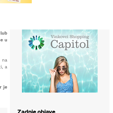
klub
ke u
e na
i, a
r je
Zadnje objave