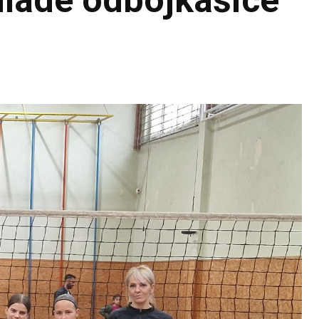
mlade odbojkašice