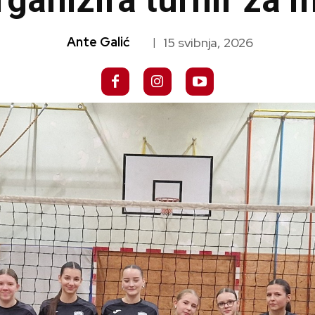
rganizira turnir za 
Ante Galić
15 svibnja, 2026
|