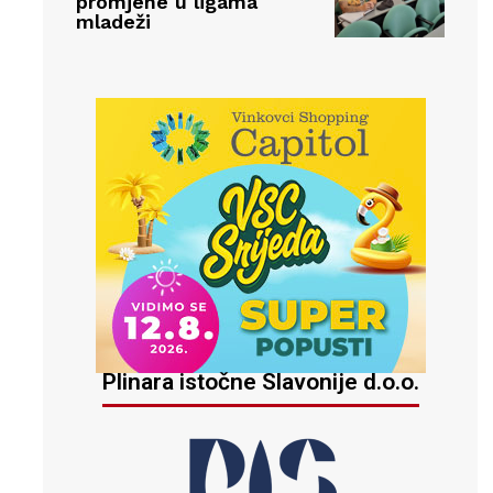
promjene u ligama
mladeži
Plinara istočne Slavonije d.o.o.