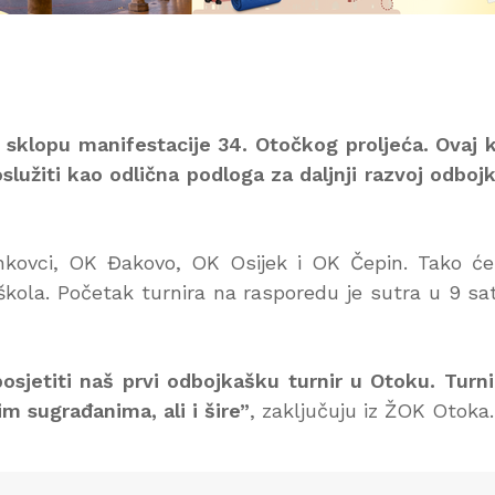
 u sklopu manifestacije 34. Otočkog proljeća. Ovaj 
služiti kao odlična podloga za daljnji razvoj odboj
nkovci, OK Đakovo, OK Osijek i OK Čepin. Tako ć
 škola. Početak turnira na rasporedu je sutra u 9 sat
jetiti naš prvi odbojkašku turnir u Otoku. Turni
m sugrađanima, ali i šire”
, zaključuju iz ŽOK Otoka.