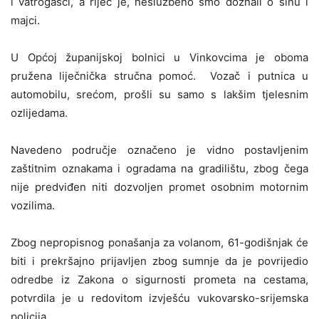
i vatrogasci, a riječ je, neslužbeno smo doznali o sinu i
majci.
U Općoj županijskoj bolnici u Vinkovcima je oboma
pružena liječnička stručna pomoć. Vozač i putnica u
automobilu, srećom, prošli su samo s lakšim tjelesnim
ozlijedama.
Navedeno područje označeno je vidno postavljenim
zaštitnim oznakama i ogradama na gradilištu, zbog čega
nije predviđen niti dozvoljen promet osobnim motornim
vozilima.
Zbog nepropisnog ponašanja za volanom, 61-godišnjak će
biti i prekršajno prijavljen zbog sumnje da je povrijedio
odredbe iz Zakona o sigurnosti prometa na cestama,
potvrdila je u redovitom izvješću vukovarsko-srijemska
policija.