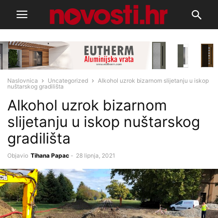
Naslovnica
Uncategorized
Alkohol uzrok bizarnom slijetanju u iskop
nuštarskog gradilišta
Alkohol uzrok bizarnom
slijetanju u iskop nuštarskog
gradilišta
Objavio
Tihana Papac
-
28 lipnja, 2021