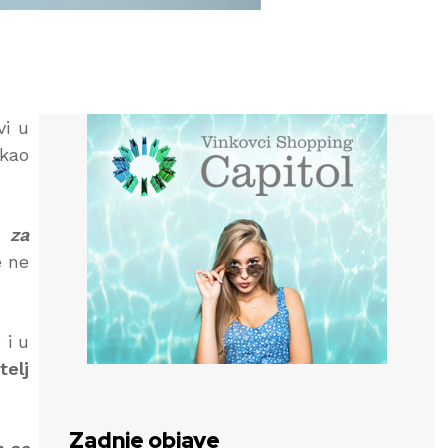
vi u
 kao
 za
e ne
 i u
telj
Zadnje objave