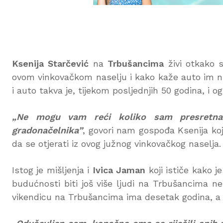
Ksenija Starčević
na
Trbušancima
živi otkako s
ovom vinkovačkom naselju i kako kaže auto im nikad
i auto takva je, tijekom posljednjih 50 godina, i 
„Ne mogu vam reći koliko sam presretna 
gradonačelnika”
, govori nam gospođa Ksenija ko
da se otjerati iz ovog južnog vinkovačkog naselja.
Istog je mišljenja i
Ivica Jaman
koji ističe kako 
budućnosti biti još više ljudi na Trbušancima
vikendicu na Trbušancima ima desetak godina,