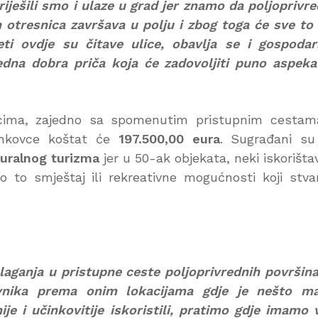
iješili smo i ulaze u grad jer znamo da poljoprivr
 otresnica završava u polju i zbog toga će sve to 
ti ovdje su čitave ulice, obavlja se i gospoda
jedna dobra priča koja će zadovoljiti puno aspeka
ima, zajedno sa spomenutim pristupnim cestam
Vinkovce koštat će
197.500,00 eura
. Sugrađani su
ruralnog turizma
jer u 50-ak objekata, neki iskorišta
o to smještaj ili rekreativne mogućnosti koji stva
ulaganja u pristupne ceste poljoprivrednih površin
vnika prema onim lokacijama gdje je nešto ma
je i učinkovitije iskoristili, pratimo gdje imamo 