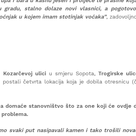
upa i bara u kasnu jesen i proljeće te prašine koj
 u gradu, stalno dolaze novi vlasnici, a pogotov
voćnjak u kojem imam stotinjak voćaka”
, zadovoljn
 u
Kozarčevoj ulici
u smjeru Sopota,
Trogirske uli
postali četvrta lokacija koja je dobila otresnicu (č
za domaće stanovništvo što za one koji će ovdje 
 problema.
 svaki put nasipavali kamen i tako trošili nova