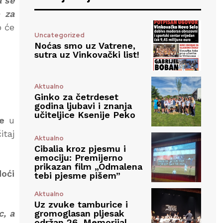
a se
o za
o će
Uncategorized
Noćas smo uz Vatrene,
sutra uz Vinkovački list!
Aktualno
Ginko za četrdeset
godina ljubavi i znanja
učiteljice Ksenije Peko
ce
u
itaj
Aktualno
Cibalia kroz pjesmu i
emociju: Premijerno
prikazan film „Odmalena
doći
tebi pjesme pišem”
Aktualno
Uz zvuke tamburice i
c, a
gromoglasan pljesak
održan 26. Memorijal