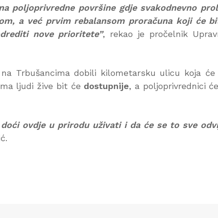
e na poljoprivredne površine gdje svakodnevno pro
elom, a već prvim rebalansom proračuna koji će bi
rediti nove prioritete”
, rekao je pročelnik Upra
a Trbušancima dobili kilometarsku ulicu koja će 
ima ljudi žive bit će
dostupnije
, a poljoprivrednici ć
doći ovdje u prirodu uživati i da će se to sve odvi
ć.