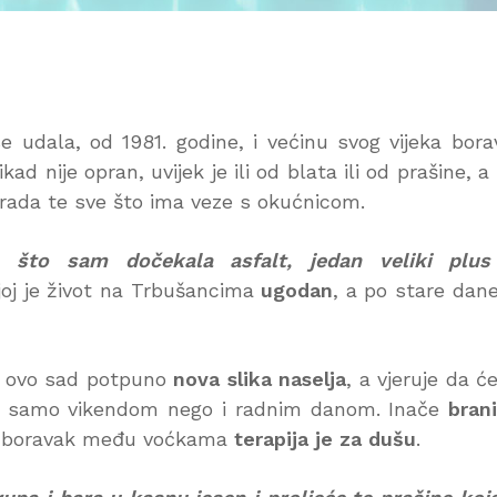
e udala, od 1981. godine, i većinu svog vijeka bora
 nije opran, uvijek je ili od blata ili od prašine, a
ograda te sve što ima veze s okućnicom.
što sam dočekala asfalt, jedan veliki plus
joj je život na Trbušancima
ugodan
, a po stare dan
je ovo sad potpuno
nova slika naselja
, a vjeruje da će
 ne samo vikendom nego i radnim danom. Inače
brani
 a boravak među voćkama
terapija je za dušu
.