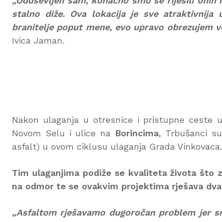
„Oduševljen sam, konačno smo se riješili onih r
stalno diže. Ova lokacija je sve atraktivnija
branitelje poput mene, evo upravo obrezujem 
Ivica Jaman.
Nakon ulaganja u otresnice i pristupne ceste
Novom Selu i ulice na
Borincima
, Trbušanci su 
asfalt) u ovom ciklusu ulaganja Grada Vinkovaca.
Tim ulaganjima podiže se kvaliteta života što 
na odmor te se ovakvim projektima rješava dva
„Asfaltom rješavamo dugoročan problem jer smo