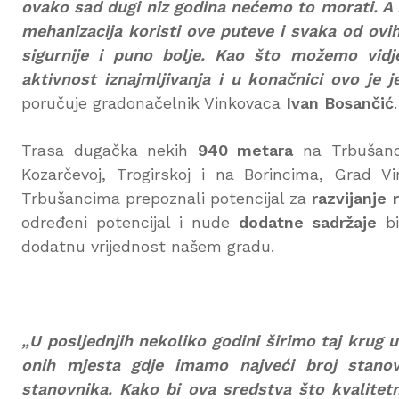
ovako sad dugi niz godina nećemo to morati. A r
mehanizacija koristi ove puteve i svaka od ovih
sigurnije i puno bolje. Kao što možemo vidje
aktivnost iznajmljivanja i u konačnici ovo je 
poručuje gradonačelnik Vinkovaca
Ivan Bosančić
.
Trasa dugačka nekih
940 metara
na Trbušanc
Kozarčevoj, Trogirskoj i na Borincima, Grad 
Trbušancima prepoznali potencijal za
razvijanje 
određeni potencijal i nude
dodatne sadržaje
bi
dodatnu vrijednost našem gradu.
„U posljednjih nekoliko godini širimo taj krug 
onih mjesta gdje imamo najveći broj stano
stanovnika. Kako bi ova sredstva što kvalitetni