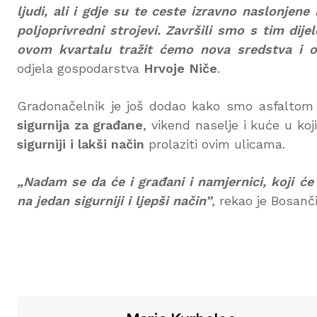
ljudi, ali i gdje su te ceste izravno naslonjen
poljoprivredni strojevi. Završili smo s tim dij
ovom kvartalu tražit ćemo nova sredstva i od
odjela gospodarstva
Hrvoje Niče
.
Gradonačelnik je još dodao kako smo asfaltom n
sigurnija za građane
, vikend naselje i kuće u koj
sigurniji i lakši način
prolaziti ovim ulicama.
„Nadam se da će i građani i namjernici, koji će 
na jedan sigurniji i ljepši način”
, rekao je Bosanči