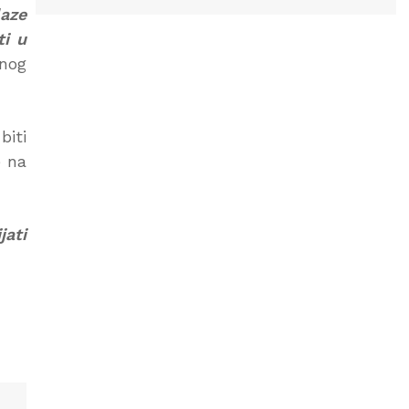
laze
ti u
vnog
biti
e na
jati