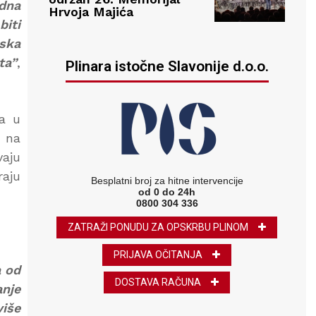
edna
Hrvoja Majića
biti
rska
ta”
,
Plinara istočne Slavonije d.o.o.
a u
 na
vaju
raju
Besplatni broj za hitne intervencije
od 0 do 24h
0800 304 336
ZATRAŽI PONUDU ZA OPSKRBU PLINOM
PRIJAVA OČITANJA
a od
DOSTAVA RAČUNA
nje
više