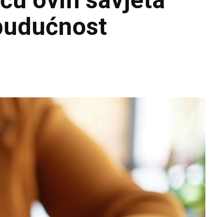
ću ovih savjeta
 budućnost