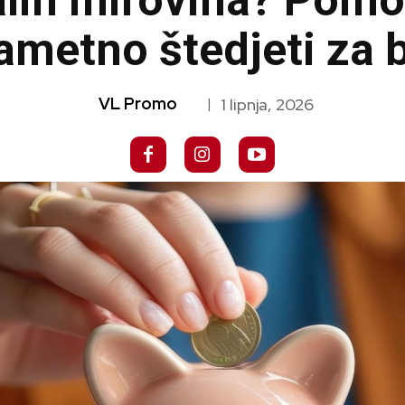
alih mirovina? Pomo
ametno štedjeti za
VL Promo
1 lipnja, 2026
|