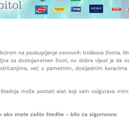
 obzirom na poskupljenje osnovnih troškova života. M
oljna za dostojanstven život, no dobra vijest je da n
 odricanjima, već u pametnim, dosljednim koracima 
, štednja može postati alat koji vam osigurava mirni
 ako znate zašto štedite – bilo za sigurnosnu