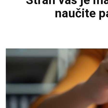
Strah vas je m
naučite p