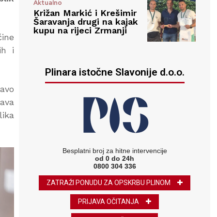
Aktualno
Križan Markić i Krešimir
Šaravanja drugi na kajak
kupu na rijeci Zrmanji
čine
ih i
Plinara istočne Slavonije d.o.o.
ravo
ćava
lika
Besplatni broj za hitne intervencije
od 0 do 24h
0800 304 336
ZATRAŽI PONUDU ZA OPSKRBU PLINOM
PRIJAVA OČITANJA