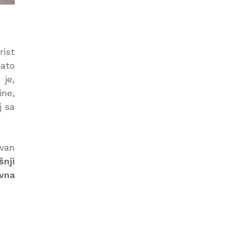
rist
lato
o
je,
ine,
j sa
ivan
šnji
vna