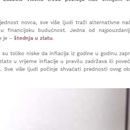
jednost novca, sve više ljudi traži alternativne na
lnu financijsku budućnost. Jedna od najpouzdanij
e je –
štednja u zlatu
.
 toliko niske da inflacija iz godine u godinu zap
ato u vrijeme inflacije u pravilu zadržava ili pove
a. Sve više ljudi počinje shvaćati prednosti ovog ob