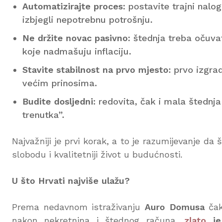
Automatizirajte proces
: postavite trajni nal
izbjegli nepotrebnu potrošnju.
Ne držite novac pasivno
: štednja treba očuva
koje nadmašuju inflaciju.
Stavite stabilnost na prvo mjesto
: prvo izgra
većim prinosima.
Budite dosljedni
: redovita, čak i mala štednj
trenutka”.
Najvažniji je prvi korak, a to je razumijevanje da 
slobodu i kvalitetniji život u budućnosti.
U što Hrvati najviše ulažu?
Prema nedavnom istraživanju
Auro Domusa
čak 
nakon nekretnina i štednog računa,
zlato
je 