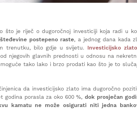
što je riječ o dugoročnoj investiciji koja radi u ko
ušteđevine postepeno raste
, a jednog dana kada z
em trenutku, bilo gdje u svijetu.
Investicijsko zlat
a od njegovih glavnih prednosti u odnosu na nekretn
e moguće tako lako i brzo prodati kao što je to sluča
injenica da investicijsko zlato ima dugoročno pozit
set godina porasla za oko 600 %,
dok prosječan godi
kvu kamatu ne može osigurati niti jedna banko