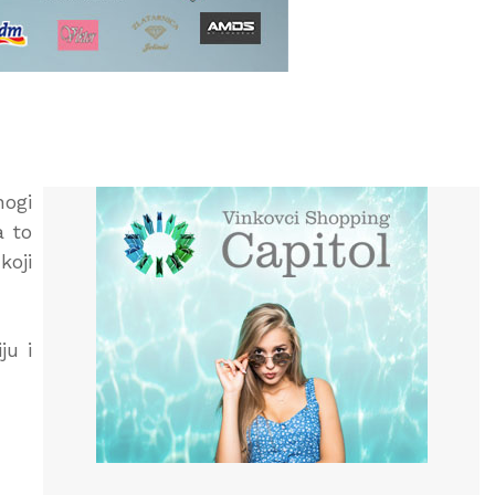
nogi
a to
koji
ju i