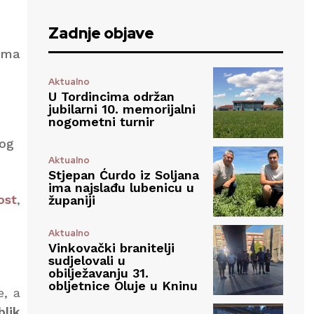
Zadnje objave
jama
Aktualno
U Tordincima održan
jubilarni 10. memorijalni
nogometni turnir
nog
Aktualno
Stjepan Ćurdo iz Soljana
ima najslađu lubenicu u
ost
,
županiji
Aktualno
Vinkovački branitelji
sudjelovali u
obilježavanju 31.
obljetnice Oluje u Kninu
e, a
lik