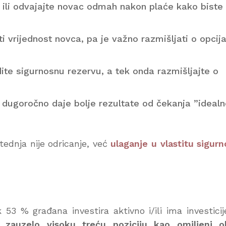
og ili odvajajte novac odmah nakon plaće kako biste
ti vrijednost novca, pa je važno razmišljati o opci
dite sigurnosnu rezervu, a tek onda razmišljajte o
a dugoročno daje bolje rezultate od čekanja ”ideal
štednja nije odricanje, već
ulaganje u vlastitu sigurn
53 % građana investira aktivno i/ili ima investicij
zauzelo visoku treću poziciju kao omiljeni ob