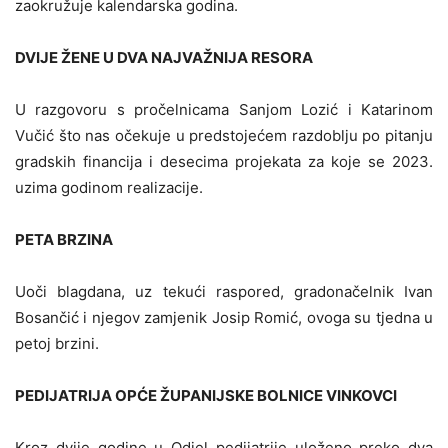
zaokružuje kalendarska godina.
DVIJE ŽENE U DVA NAJVAŽNIJA RESORA
U razgovoru s pročelnicama Sanjom Lozić i Katarinom
Vučić što nas očekuje u predstojećem razdoblju po pitanju
gradskih financija i desecima projekata za koje se 2023.
uzima godinom realizacije.
PETA BRZINA
Uoči blagdana, uz tekući raspored, gradonačelnik Ivan
Bosančić i njegov zamjenik Josip Romić, ovoga su tjedna u
petoj brzini.
PEDIJATRIJA OPĆE ŽUPANIJSKE BOLNICE VINKOVCI
Kroz dvije godine u Odjel pedijatrije uloženo preko dva