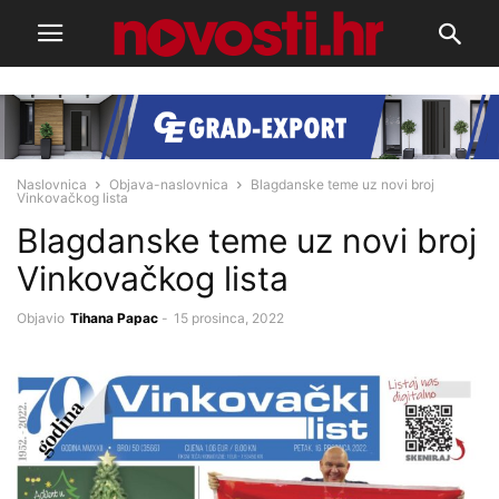
Naslovnica
Objava-naslovnica
Blagdanske teme uz novi broj
Vinkovačkog lista
Blagdanske teme uz novi broj
Vinkovačkog lista
Objavio
Tihana Papac
-
15 prosinca, 2022