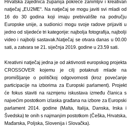
Hrvatska zajednica županija pokreće zanimljiv i kreativan
natječaj „EU2ME“. Na natječaj se mogu javiti svi mladi od
16 do 30 godina koji imaju prebivalište na području
Europske unije, a sudionici mogu svoje radove prijaviti u
jedno od sljedeće tri kategorije: najbolja fotografija, najbolji
video i najbolji sastavak.Natječaj se otvara danas u 00.00
sati, a zatvara se 21. siječnja 2019. godine u 23.59 sati.
Kreativni natječaj jedna je od aktivnosti europskog projekta
CROSSOVER kojemu je cilj potaknuti mlade na
promišljanje o političkoj odgovornosti (kroz povećanje
participacije na izborima za Europski parlament). Projekt
će fokus staviti na razmjenu iskustava između članica s
najvećim postotkom izlaska građana na izbore za Europski
parlament 2014. godine (Malta, Italija, Danska, Irska i
Švedska) te onih s najmanjim postotkom (Češka, Hrvatska,
Mađarska, Poljska, Slovenija i Slovačka).