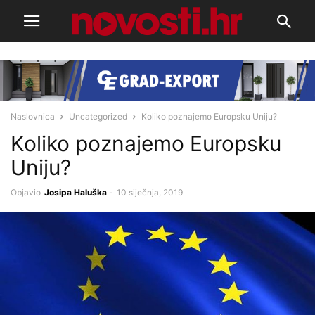
Naslovnica
Uncategorized
Koliko poznajemo Europsku Uniju?
Koliko poznajemo Europsku
Uniju?
Objavio
Josipa Haluška
-
10 siječnja, 2019