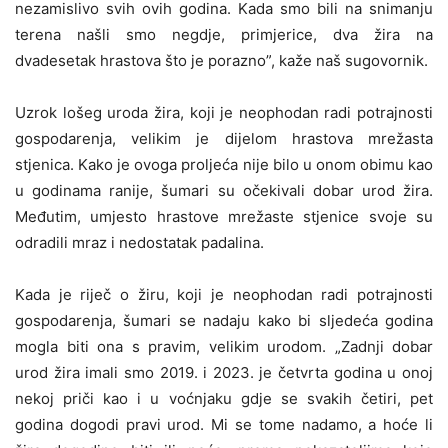
nezamislivo svih ovih godina. Kada smo bili na snimanju
terena našli smo negdje, primjerice, dva žira na
dvadesetak hrastova što je porazno”, kaže naš sugovornik.
Uzrok lošeg uroda žira, koji je neophodan radi potrajnosti
gospodarenja, velikim je dijelom hrastova mrežasta
stjenica. Kako je ovoga proljeća nije bilo u onom obimu kao
u godinama ranije, šumari su očekivali dobar urod žira.
Međutim, umjesto hrastove mrežaste stjenice svoje su
odradili mraz i nedostatak padalina.
Kada je riječ o žiru, koji je neophodan radi potrajnosti
gospodarenja, šumari se nadaju kako bi sljedeća godina
mogla biti ona s pravim, velikim urodom. „Zadnji dobar
urod žira imali smo 2019. i 2023. je četvrta godina u onoj
nekoj priči kao i u voćnjaku gdje se svakih četiri, pet
godina dogodi pravi urod. Mi se tome nadamo, a hoće li