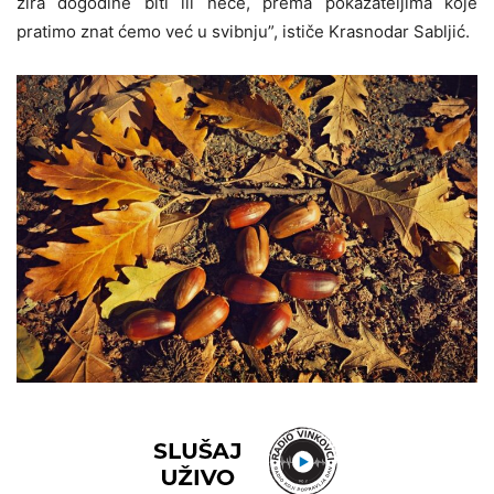
žira dogodine biti ili neće, prema pokazateljima koje
pratimo znat ćemo već u svibnju”, ističe Krasnodar Sabljić.