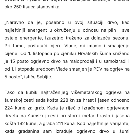
oko 250 tisuća stanovnika.
„Naravno da je, posebno u ovoj situaciji drvo, kao
najjeftiniji energent u okruženju u odnosu na plin i sve
ostale energente, izuzetno traženo za dolazeću sezonu.
Pri tome, poštujući mjere Vlade, mi imamo i smanjenje
cijene. Od 1. listopada po cjeniku Hrvatskih šuma sniženo
je 15 posto ogrjevno drvo na maloprodaji i u samoizradi i
od 1. listopada uredbom Vlade smanjen je PDV na ogrjev na
5 posto”, ističe Sabljić.
Tako da kubik najtraženijeg višemetarskog ogrjeva na
šumskoj cesti sada košta 228 kn za hrast i jasen odnosno
224 kune za grab. Kada je riječ o izrađenom ogrjevnom
drvetu na šumskoj cesti prostorni metar hrasta i jasena
košta 192 kune, a graba 211 kuna. Kod najjeftinije varijante,
kada građanina sam izrađuje ogrjevno drvo u šumi