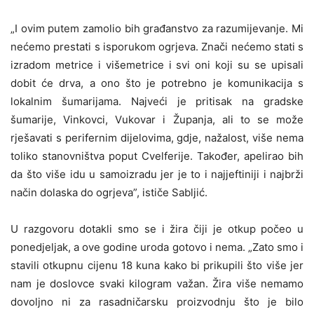
„I ovim putem zamolio bih građanstvo za razumijevanje. Mi
nećemo prestati s isporukom ogrjeva. Znači nećemo stati s
izradom metrice i višemetrice i svi oni koji su se upisali
dobit će drva, a ono što je potrebno je komunikacija s
lokalnim šumarijama. Najveći je pritisak na gradske
šumarije, Vinkovci, Vukovar i Županja, ali to se može
rješavati s perifernim dijelovima, gdje, nažalost, više nema
toliko stanovništva poput Cvelferije. Također, apelirao bih
da što više idu u samoizradu jer je to i najjeftiniji i najbrži
način dolaska do ogrjeva”, ističe Sabljić.
U razgovoru dotakli smo se i žira čiji je otkup počeo u
ponedjeljak, a ove godine uroda gotovo i nema. „Zato smo i
stavili otkupnu cijenu 18 kuna kako bi prikupili što više jer
nam je doslovce svaki kilogram važan. Žira više nemamo
dovoljno ni za rasadničarsku proizvodnju što je bilo