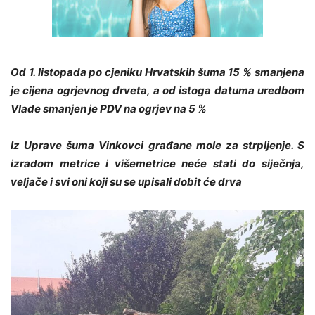
Od 1. listopada po cjeniku Hrvatskih šuma 15 % smanjena
je cijena ogrjevnog drveta, a od istoga datuma uredbom
Vlade smanjen je PDV na ogrjev na 5 %
Iz Uprave šuma Vinkovci građane mole za strpljenje. S
izradom metrice i višemetrice neće stati do siječnja,
veljače i svi oni koji su se upisali dobit će drva