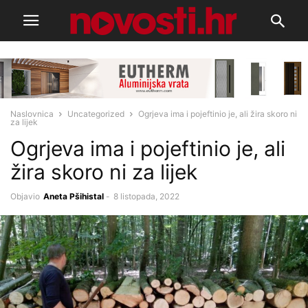
Naslovnica
Uncategorized
Ogrjeva ima i pojeftinio je, ali žira skoro ni
za lijek
Ogrjeva ima i pojeftinio je, ali
žira skoro ni za lijek
Objavio
Aneta Pšihistal
-
8 listopada, 2022