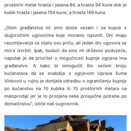
prostorni metar hrasta i jasena 84, a hrasta 94 kune dok je
kubik hrasta i jasena 154 kune, a hrasta 169 kuna.
„Osim građanstva mi smo dosta vezani i za kupce s
dugoročnim ugovorima koje moramo ispuniti. Oni imaju
razumijevanja za cijelu ovu priču, ali jedan dio ugovora se
mora izvršiti. Ipak, budući da smo mi državno poduzeće,
naputak je da prioritet u mogućnosti kupnje ogrjeva ima
građanstvo. A kako bi omogućili što većem broju
kućanstava da se snabdije s ogrjevom Uprava šuma
Vinkovci u rujnu je donijela odredbu o ograničenju kupnje
po kućanstvu na 10 kubika ili 15 prostornih metara na
maloprodaji jer je to procjena neke prosječne potrebe po
domaćinstvu”, ističe naš sugovornik.