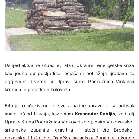
Uslijed aktualne situacije, rata u Ukrajini i energetske krize
kao jedne od posljedica, pojačana potražnja građana za
ogrjevnim drvetom u Upravi šuma Podružnica Vinkovci
krenula je početkom kolovoza.
Bilo je to očekivano jer sve zapadne uprave taj su pritisak
imale još od travnja, kaže nam
Krasnodar Sabljić
, voditelj
Uprave šuma Podružnica Vinkovci kojoj, osim Vukovarsko-
srijemske županije, gravitira i istočni dio Brodsko-
posavske i južni dio Osječko-baranjske županije, ukupno