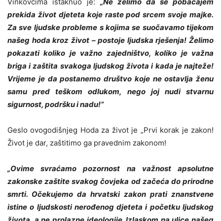
Vinkovcima istaknuo je:
„Ne želimo da se pobačajem
prekida život djeteta koje raste pod srcem svoje majke.
Za sve ljudske probleme s kojima se suočavamo tijekom
našeg hoda kroz život – postoje ljudska rješenja! Želimo
pokazati koliko je važno zajedništvo, koliko je važna
briga i zaštita svakoga ljudskog života i kada je najteže!
Vrijeme je da postanemo društvo koje ne ostavlja ženu
samu pred teškom odlukom, nego joj nudi stvarnu
sigurnost, podršku i nadu!”
Geslo ovogodišnjeg Hoda za život je „Prvi korak je zakon!
Život je dar, zaštitimo ga pravednim zakonom!
„Ovime svraćamo pozornost na važnost apsolutne
zakonske zaštite svakog čovjeka od začeća do prirodne
smrti. Očekujemo da hrvatski zakon prati znanstvene
istine o ljudskosti nerođenog djeteta i početku ljudskog
života, a ne prolazne ideologije. Izlaskom na ulice našeg