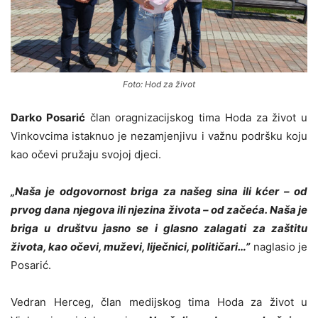
Foto: Hod za život
Darko Posarić
član oragnizacijskog tima Hoda za život u
Vinkovcima istaknuo je nezamjenjivu i važnu podršku koju
kao očevi pružaju svojoj djeci.
„Naša je odgovornost briga za našeg sina ili kćer – od
prvog dana njegova ili njezina života – od začeća. Naša je
briga u društvu jasno se i glasno zalagati za zaštitu
života, kao očevi, muževi, liječnici, političari…”
naglasio je
Posarić.
Vedran Herceg, član medijskog tima Hoda za život u