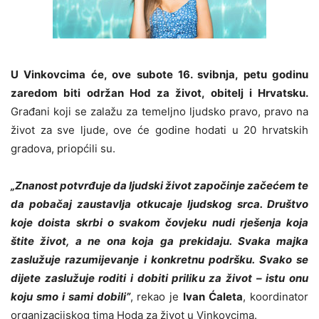
U Vinkovcima će, ove subote 16. svibnja, petu godinu
zaredom biti održan Hod za život, obitelj i Hrvatsku.
Građani koji se zalažu za temeljno ljudsko pravo, pravo na
život za sve ljude, ove će godine hodati u 20 hrvatskih
gradova, priopćili su.
„Znanost potvrđuje da ljudski život započinje začećem te
da pobačaj zaustavlja otkucaje ljudskog srca. Društvo
koje doista skrbi o svakom čovjeku nudi rješenja koja
štite život, a ne ona koja ga prekidaju. Svaka majka
zaslužuje razumijevanje i konkretnu podršku. Svako se
dijete zaslužuje roditi i dobiti priliku za život – istu onu
koju smo i sami dobili”
, rekao je
Ivan Ćaleta
, koordinator
organizacijskog tima Hoda za život u Vinkovcima.