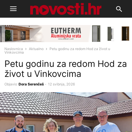
Naslovnica
Aktualno
Petu godinu za redom Hod za život u
Vinkovcima
Petu godinu za redom Hod za
život u Vinkovcima
Objavio
Dora Serenčeš
-
12 svibnja, 2026