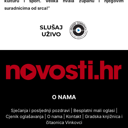
kulturu i sport. Velika hvala županu i njegovim
suradnicima od srca!“
O NAMA
Sjećanja i posljednji pozdravi
|
Besplatni mali oglasi
|
Cjenik oglašavanja
|
O nama
|
Kontakt
|
Gradska knjižnica i
čitaonica Vinkovci