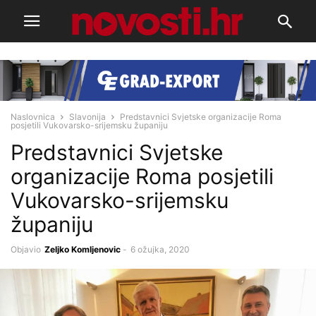
Naslovnica
Slavonija
Predstavnici Svjetske organizacije Roma
posjetili Vukovarsko-srijemsku županiju
Predstavnici Svjetske
organizacije Roma posjetili
Vukovarsko-srijemsku
županiju
Objavio
Zeljko Komljenovic
-
6 ožujka, 2020