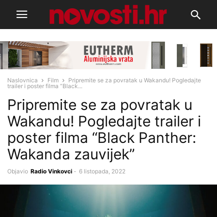
Naslovnica
Film
Pripremite se za povratak u Wakandu! Pogledajte
trailer i poster filma “Black...
Pripremite se za povratak u
Wakandu! Pogledajte trailer i
poster filma “Black Panther:
Wakanda zauvijek”
Objavio
Radio Vinkovci
-
6 listopada, 2022