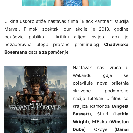
U kina uskoro stiže nastavak filma “Black Panther” studija
Marvel. Filmski spektakl pun akcije je 2018. godine
oduševio publiku i kritiku diljem svijeta, dok je
nezaboravna uloga prerano preminulog
Chadwicka
Bosemana
ostala za pamćenje.
Nastavak nas vraća u
Wakandu gdje se
pojavljuje nova prijetnja
skrivene podmorske
nacije Talokan. U filmu se
kraljica Ramonda (
Angela
Bassett
), Shuri (
Letitia
Wright
), M’Baku (
Winston
Duke
), Okoye (
Danai