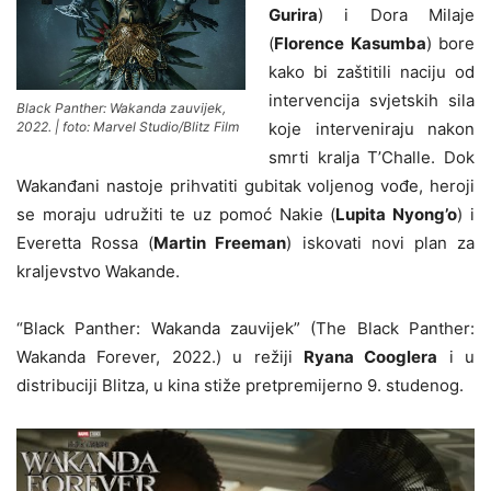
Gurira
) i Dora Milaje
(
Florence Kasumba
) bore
kako bi zaštitili naciju od
intervencija svjetskih sila
Black Panther: Wakanda zauvijek,
koje interveniraju nakon
2022. | foto: Marvel Studio/Blitz Film
smrti kralja T’Challe. Dok
Wakanđani nastoje prihvatiti gubitak voljenog vođe, heroji
se moraju udružiti te uz pomoć Nakie (
Lupita Nyong’o
) i
Everetta Rossa (
Martin Freeman
) iskovati novi plan za
kraljevstvo Wakande.
“Black Panther: Wakanda zauvijek” (The Black Panther:
Wakanda Forever, 2022.) u režiji
Ryana Cooglera
i u
distribuciji Blitza, u kina stiže pretpremijerno 9. studenog.