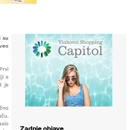
i su
oveo
Prvi
ji s
t je
ižno
aču.
asio
Zadnje objave