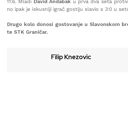
11:6. Mladi
David Andabak
u prva dva seta proti
no ipak je iskusniji igrač gostiju slavio s 3:0 u setov
Drugo kolo donosi gostovanje u Slavonskom br
te STK Graničar.
Filip Knezovic