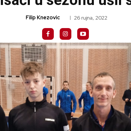
isači u sezonu ušli
Filip Knezovic
26 rujna, 2022
|