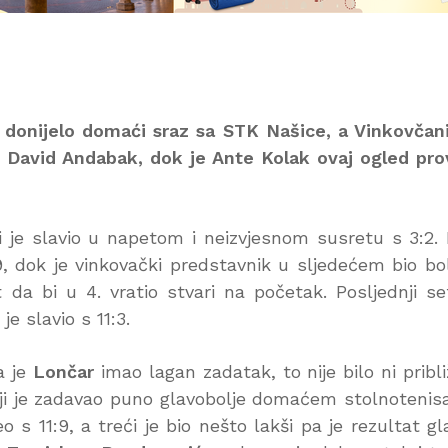
e donijelo domaći sraz sa STK Našice, a Vinkovčan
 i David Andabak, dok je Ante Kolak ovaj ogled pr
i je slavio u napetom i neizvjesnom susretu s 3:2. 
, dok je vinkovački predstavnik u sljedećem bio bol
da bi u 4. vratio stvari na početak. Posljednji se
 je slavio s 11:3.
a je
Lončar
imao lagan zadatak, to nije bilo ni pribl
i je zadavao puno glavobolje domaćem stolnotenis
o s 11:9, a treći je bio nešto lakši pa je rezultat gl