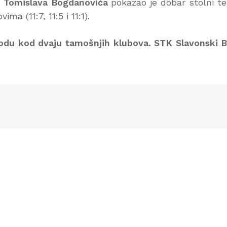
v
Tomislava
Bogdanovića
pokazao je dobar stolni te
ima (11:7, 11:5 i 11:1).
odu kod dvaju tamošnjih klubova. STK Slavonski 