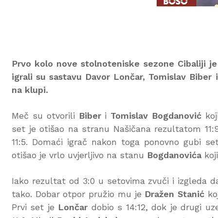
Prvo kolo nove stolnoteniske sezone Cibaliji j
igrali su sastavu Davor Lončar, Tomislav Biber
na klupi.
Meč su otvorili
Biber
i
Tomislav Bogdanović
koj
set je otišao na stranu Našičana rezultatom 11:9
11:5. Domaći igrač nakon toga ponovno gubi set 
otišao je vrlo uvjerljivo na stanu
Bogdanovića
koji
Iako rezultat od 3:0 u setovima zvuči i izgleda d
tako. Dobar otpor pružio mu je
Dražen Stanić
koj
Prvi set je
Lončar
dobio s 14:12, dok je drugi uze