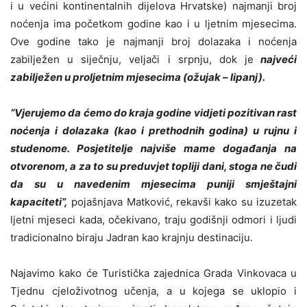
i u većini kontinentalnih dijelova Hrvatske) najmanji broj
noćenja ima početkom godine kao i u ljetnim mjesecima.
Ove godine tako je najmanji broj dolazaka i noćenja
zabilježen u siječnju, veljači i srpnju, dok je
najveći
zabilježen u proljetnim mjesecima (ožujak – lipanj).
“Vjerujemo da ćemo do kraja godine vidjeti pozitivan rast
noćenja i dolazaka (kao i prethodnih godina) u rujnu i
studenome. Posjetitelje najviše mame događanja na
otvorenom, a za to su preduvjet topliji dani, stoga ne čudi
da su u navedenim mjesecima puniji smještajni
kapaciteti”,
pojašnjava Matković, rekavši kako su izuzetak
ljetni mjeseci kada, očekivano, traju godišnji odmori i ljudi
tradicionalno biraju Jadran kao krajnju destinaciju.
Najavimo kako će Turistička zajednica Grada Vinkovaca u
Tjednu cjeloživotnog učenja, a u kojega se uklopio i