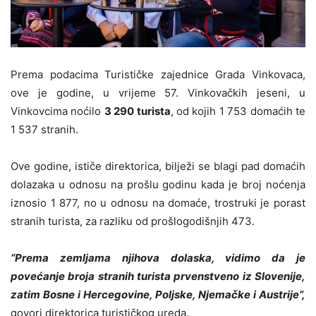
Prema podacima Turističke zajednice Grada Vinkovaca,
ove je godine, u vrijeme 57. Vinkovačkih jeseni, u
Vinkovcima noćilo
3 290 turista
, od kojih 1 753 domaćih te
1 537 stranih.
Ove godine, ističe direktorica, bilježi se blagi pad domaćih
dolazaka u odnosu na prošlu godinu kada je broj noćenja
iznosio 1 877, no u odnosu na domaće, trostruki je porast
stranih turista, za razliku od prošlogodišnjih 473.
“Prema zemljama njihova dolaska, vidimo da je
povećanje broja stranih turista prvenstveno iz Slovenije,
zatim Bosne i Hercegovine, Poljske, Njemačke i Austrije”,
govori direktorica turističkog ureda.