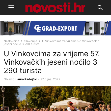
Naslovnica
Slavonija
U Vinkovcima za vrijeme 57. Vinkovačkih
jeseni noćilo 3 290 turista
U Vinkovcima za vrijeme 57.
Vinkovačkih jeseni noćilo 3
290 turista
Objavio
Laura Radojčić
-
27 rujna, 2022