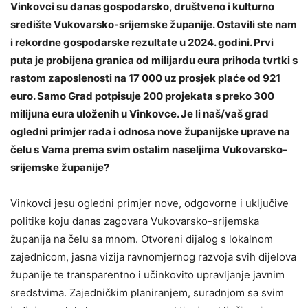
Vinkovci su danas gospodarsko, društveno i kulturno
središte Vukovarsko-srijemske županije. Ostavili ste nam
i rekordne gospodarske rezultate u 2024. godini. Prvi
puta je probijena granica od milijardu eura prihoda tvrtki s
rastom zaposlenosti na 17 000 uz prosjek plaće od 921
euro. Samo Grad potpisuje 200 projekata s preko 300
milijuna eura uloženih u Vinkovce. Je li naš/vaš grad
ogledni primjer rada i odnosa nove županijske uprave na
čelu s Vama prema svim ostalim naseljima Vukovarsko-
srijemske županije?
Vinkovci jesu ogledni primjer nove, odgovorne i uključive
politike koju danas zagovara Vukovarsko-srijemska
županija na čelu sa mnom. Otvoreni dijalog s lokalnom
zajednicom, jasna vizija ravnomjernog razvoja svih dijelova
županije te transparentno i učinkovito upravljanje javnim
sredstvima. Zajedničkim planiranjem, suradnjom sa svim