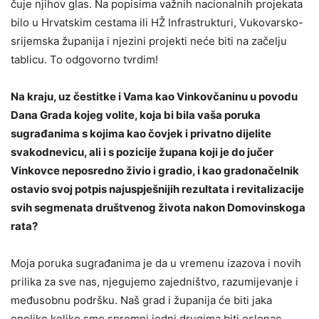
čuje njihov glas. Na popisima važnih nacionalnih projekata
bilo u Hrvatskim cestama ili HŽ Infrastrukturi, Vukovarsko-
srijemska županija i njezini projekti neće biti na začelju
tablicu. To odgovorno tvrdim!
Na kraju, uz čestitke i Vama kao Vinkovčaninu u povodu
Dana Grada kojeg volite, koja bi bila vaša poruka
sugrađanima s kojima kao čovjek i privatno dijelite
svakodnevicu, ali i s pozicije župana koji je do jučer
Vinkovce neposredno živio i gradio, i kao gradonačelnik
ostavio svoj potpis najuspješnijih rezultata i revitalizacije
svih segmenata društvenog života nakon Domovinskoga
rata?
Moja poruka sugrađanima je da u vremenu izazova i novih
prilika za sve nas, njegujemo zajedništvo, razumijevanje i
međusobnu podršku. Naš grad i županija će biti jaka
onoliko koliko smo spremni jedni drugima biti oslonac.