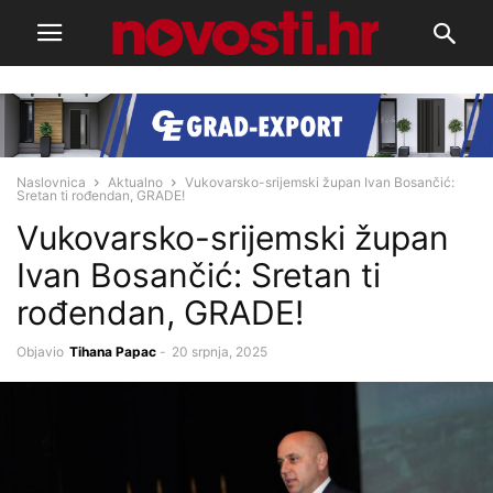
Naslovnica
Aktualno
Vukovarsko-srijemski župan Ivan Bosančić:
Sretan ti rođendan, GRADE!
Vukovarsko-srijemski župan
Ivan Bosančić: Sretan ti
rođendan, GRADE!
Objavio
Tihana Papac
-
20 srpnja, 2025