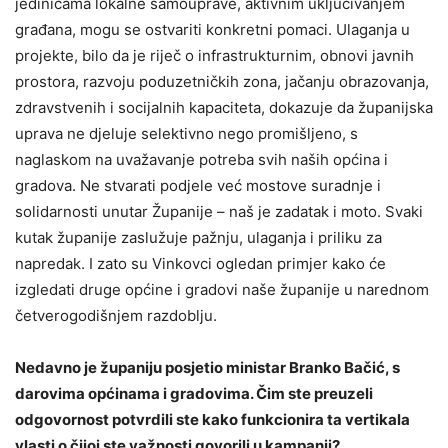
jedinicama lokalne samouprave, aktivnim uključivanjem
građana, mogu se ostvariti konkretni pomaci. Ulaganja u
projekte, bilo da je riječ o infrastrukturnim, obnovi javnih
prostora, razvoju poduzetničkih zona, jačanju obrazovanja,
zdravstvenih i socijalnih kapaciteta, dokazuje da županijska
uprava ne djeluje selektivno nego promišljeno, s
naglaskom na uvažavanje potreba svih naših općina i
gradova. Ne stvarati podjele već mostove suradnje i
solidarnosti unutar Županije – naš je zadatak i moto. Svaki
kutak županije zaslužuje pažnju, ulaganja i priliku za
napredak. I zato su Vinkovci ogledan primjer kako će
izgledati druge općine i gradovi naše županije u narednom
četverogodišnjem razdoblju.
Nedavno je županiju posjetio ministar Branko Bačić, s
darovima općinama i gradovima. Čim ste preuzeli
odgovornost potvrdili ste kako funkcionira ta vertikala
vlasti o čijoj ste važnosti govorili u kampanji?