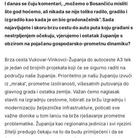
I danas se čuju komentari, „možemo o Bosančiću misliti
što god hoćemo, ali nikada se nije toliko radilo, gradilo i
izgradilo kao kada je on bio gradonačelnik”. Sada
najavljujete i skoru brzu cestu do auto puta koju građani s
nestrpljenjem očekuju, vjerujemo i ostatak županije s
obzirom na pojačanu gospodarsko-prometnu dinamiku?
Brza cesta Vukovar-Vinkovci-Županja do autoceste A3 tek
je jedan od brojnih projekata koji će se sigurno raditi na
području naše županije. Prioritetno je našu županiju izvući
iz „mraka“, prometne izoliranosti, višesatnih putovanja do
glavnog grada i ostatka zemlje. Važan ćemo naglasak
staviti na izgradnju cestovne, lobirati za bržu izgradnju i
modernizaciju željezničke infrastrukture, poticati sve
važne dionike u tom lancu na brže rješavanje prometne
problematike. Županija kao regionalna jedinica i svi njezini
žitelji predugo čekaju na to da budu primijećeni i da se