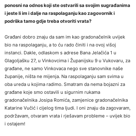
ponosni na odnos koji ste ostvarili sa svojim sugrađanima
i jeste li im i dalje na raspolaganju kao zagovornik i
podrška tamo gdje treba otvoriti vrata?
Građani dobro znaju da sam im kao gradonačelnik uvijek
bio na raspolaganju, a to ću rado činiti i na ovoj višoj
instanci. Dakle, odlaskom s adrese Bana Jelačića 1 u
Glagoljašku 27, u Vinkovcima i Županijsku 9 u Vukovaru, za
građane, ne samo Vinkovaca nego sve stanovnike naše
županije, ništa ne mijenja. Na raspolaganju sam svima u
oba ureda u kojima radimo. Smatram da nema bojazni za
građane koje smo ostavili u sigurnim rukama
gradonačelnika Josipa Romića, zamjenice gradonačelnika
Katarine Vučić i cijelog tima ljudi. I oni znaju da zagovaram,
podržavam, otvaram vrata i rješavam probleme – uvijek bio
i ostajem!