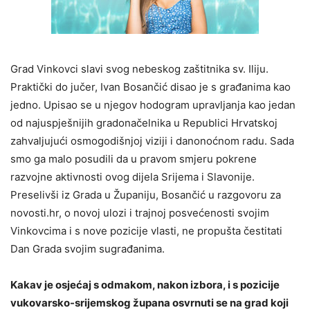
Grad Vinkovci slavi svog nebeskog zaštitnika sv. Iliju.
Praktički do jučer, Ivan Bosančić disao je s građanima kao
jedno. Upisao se u njegov hodogram upravljanja kao jedan
od najuspješnijih gradonačelnika u Republici Hrvatskoj
zahvaljujući osmogodišnjoj viziji i danonoćnom radu. Sada
smo ga malo posudili da u pravom smjeru pokrene
razvojne aktivnosti ovog dijela Srijema i Slavonije.
Preselivši iz Grada u Županiju, Bosančić u razgovoru za
novosti.hr, o novoj ulozi i trajnoj posvećenosti svojim
Vinkovcima i s nove pozicije vlasti, ne propušta čestitati
Dan Grada svojim sugrađanima.
Kakav je osjećaj s odmakom, nakon izbora, i s pozicije
vukovarsko-srijemskog župana osvrnuti se na grad koji