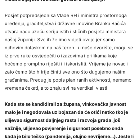
Posjet potpredsjednika Vlade RH i ministra prostornoga
uređenja, graditeljstva i državne imovine Branka Bačića
otvara nadolazeću seriju istih i sličnih posjeta ministara
našoj županiji. Sve ih želimo vidjeti ovdje jer samo
njihovim dolaskom na naš teren i u naše dvorište, mogu se
iz prve ruke osvjedočiti o izazovima i prilikama koje
hoćemo promptno riješiti ili iskoristiti. Vrijeme je novac i
zato ćemo što hitrije činiti sve ono što dugujemo našim
građanima. Predug je popis planiranih aktivnosti, nemamo
vremena čekati, a to znaju svi na vertikali vlasti.
Kada ste se kandidirali za župana, vinkovačka javnost
malo je i negodovala uz bojazan da će otići netko tko je
ulijevao sigurnost daljnjeg rasta i razvoja grada, još
važnije, ulijevao povjerenje i sigurnost posebno onda
kada je bilo teško (pandemija, olujno nevrijeme…). Jeste li