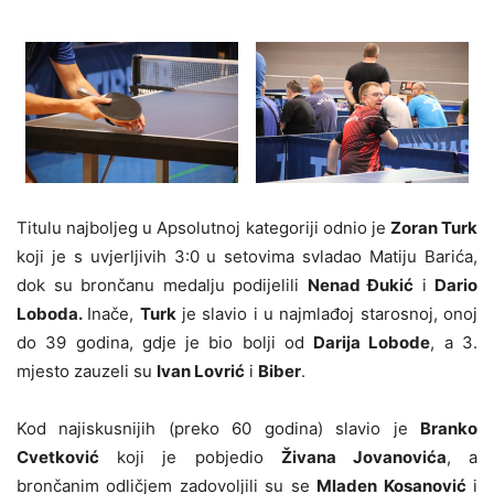
Titulu najboljeg u Apsolutnoj kategoriji odnio je
Zoran Turk
koji je s uvjerljivih 3:0 u setovima svladao Matiju Barića,
dok su brončanu medalju podijelili
Nenad Đukić
i
Dario
Loboda.
Inače,
Turk
je slavio i u najmlađoj starosnoj, onoj
do 39 godina, gdje je bio bolji od
Darija Lobode
, a 3.
mjesto zauzeli su
Ivan Lovrić
i
Biber
.
Kod najiskusnijih (preko 60 godina) slavio je
Branko
Cvetković
koji je pobjedio
Živana Jovanovića
, a
brončanim odličjem zadovoljili su se
Mladen Kosanović
i