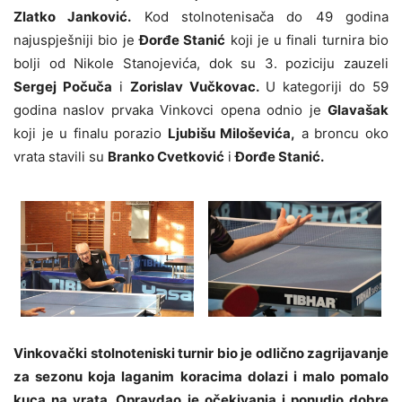
Zlatko Janković.
Kod stolnotenisača do 49 godina
najuspješniji bio je
Đorđe Stanić
koji je u finali turnira bio
bolji od Nikole Stanojevića, dok su 3. poziciju zauzeli
Sergej Počuča
i
Zorislav Vučkovac.
U kategoriji do 59
godina naslov prvaka Vinkovci opena odnio je
Glavašak
koji je u finalu porazio
Ljubišu Miloševića,
a broncu oko
vrata stavili su
Branko Cvetković
i
Đorđe Stanić.
Vinkovački stolnoteniski turnir bio je odlično zagrijavanje
za sezonu koja laganim koracima dolazi i malo pomalo
kuca na vrata. Opravdao je očekivanja i ponudio dobre