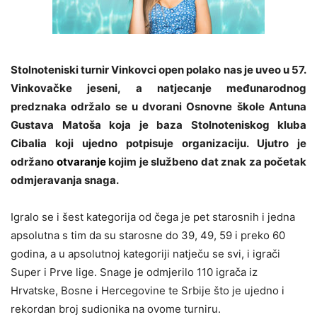
Stolnoteniski turnir Vinkovci open polako nas je uveo u 57.
Vinkovačke jeseni, a natjecanje međunarodnog
predznaka održalo se u dvorani Osnovne škole Antuna
Gustava Matoša koja je baza Stolnoteniskog kluba
Cibalia koji ujedno potpisuje organizaciju. Ujutro je
održano
otvaranje
kojim je službeno dat znak za početak
odmjeravanja snaga.
Igralo se i šest kategorija od čega je pet starosnih i jedna
apsolutna s tim da su starosne do 39, 49, 59 i preko 60
godina, a u apsolutnoj kategoriji natječu se svi, i igrači
Super i Prve lige. Snage je odmjerilo 110 igrača iz
Hrvatske, Bosne i Hercegovine te Srbije što je ujedno i
rekordan broj sudionika na ovome turniru.