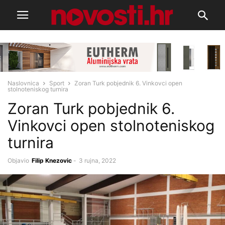
Naslovnica
Sport
Zoran Turk pobjednik 6. Vinkovci open
stolnoteniskog turnira
Zoran Turk pobjednik 6.
Vinkovci open stolnoteniskog
turnira
Objavio
Filip Knezovic
-
3 rujna, 2022