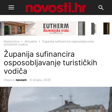
Naslovnica
Aktualno
Županija sufinancira osposobljavanje
turističkih vodiča
Županija sufinancira
osposobljavanje turističkih
vodiča
Objavio
novosti
-
6 ožujka, 2025